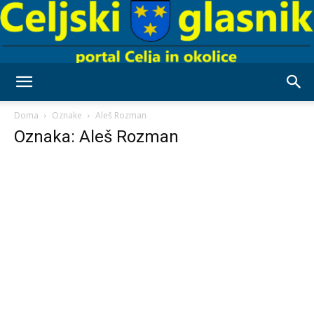
Celjski
Doma
Oznake
Aleš Rozman
Oznaka: Aleš Rozman
Glasnik