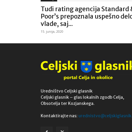
Tudi rating agencija Standard 
Poor’s prepoznala uspešno del
vlade, saj...
15. junija, 2020
Uredništvo Celjski glasnik
Celjski glasnik – glas lokalnih zgodb Celja,
Obsotelja ter Kozjanskega.
Kontaktirajte nas:
urednistvo@celjskiglasnik.