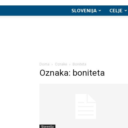
SLOVENIJA
CELJE
Doma
Oznake
Boniteta
Oznaka: boniteta
Slovenija