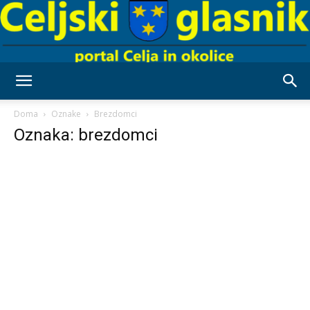
Celjski
Doma
Oznake
Brezdomci
Oznaka: brezdomci
Glasnik