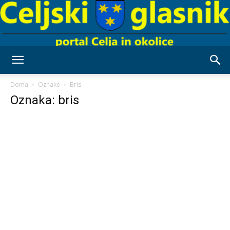
Celjski
Doma
Oznake
Bris
Oznaka: bris
Glasnik