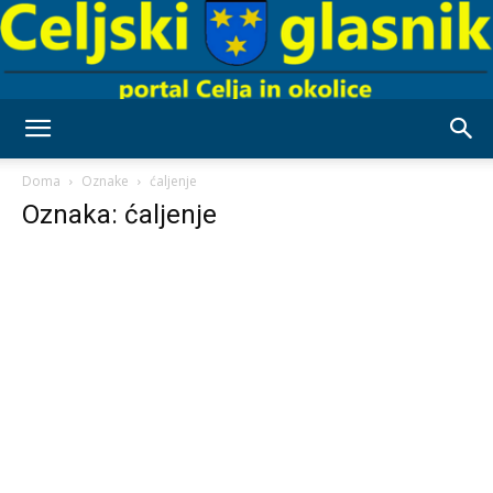
Celjski
Doma
Oznake
ćaljenje
Oznaka: ćaljenje
Glasnik