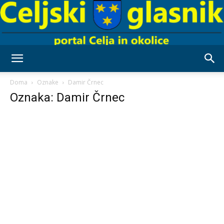
Celjski
Doma
Oznake
Damir Črnec
Oznaka: Damir Črnec
Glasnik