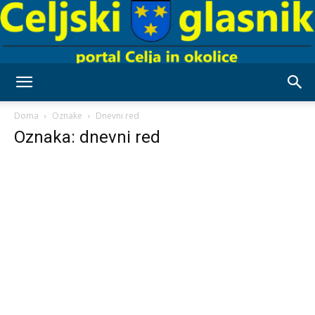
Celjski
Doma
Oznake
Dnevni red
Oznaka: dnevni red
Glasnik