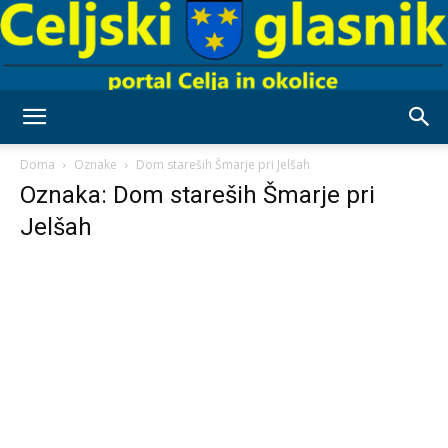
Celjski
Doma
Oznake
Dom stareših Šmarje pri Jelšah
Oznaka: Dom stareših Šmarje pri
Jelšah
Glasnik