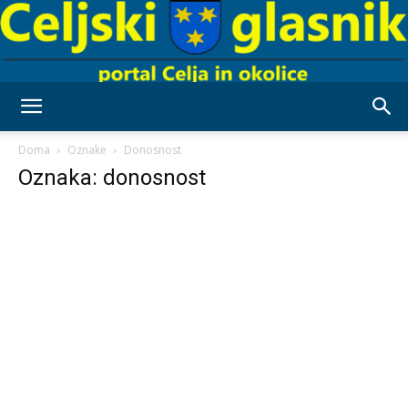
Celjski
Doma
Oznake
Donosnost
Oznaka: donosnost
Glasnik