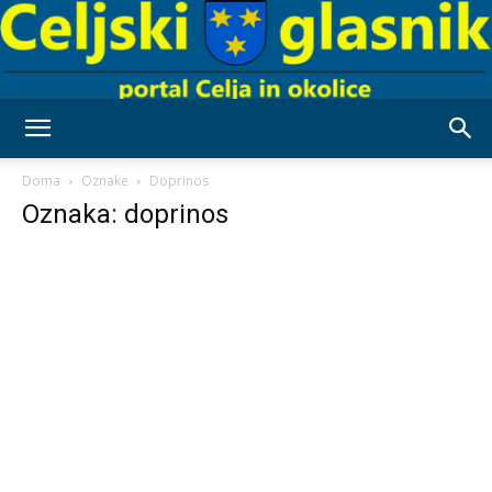
Celjski
Doma
Oznake
Doprinos
Oznaka: doprinos
Glasnik