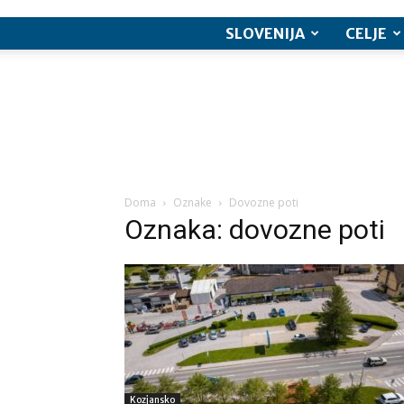
SLOVENIJA
CELJE
Doma
Oznake
Dovozne poti
Oznaka: dovozne poti
Kozjansko