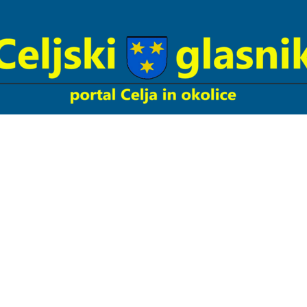
Celjski
Glasnik