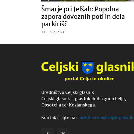
Šmarje pri Jelšah: Popolna
zapora dovoznih poti in dela
parkirišč
19. junija, 2021
Uredništvo Celjski glasnik
Celjski glasnik – glas lokalnih zgodb Celja,
Obsotelja ter Kozjanskega.
Kontaktirajte nas:
urednistvo@celjskiglasnik.