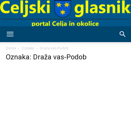
Celjski
Doma
Oznake
Draža vas-Podob
Oznaka: Draža vas-Podob
Glasnik