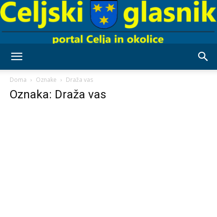
Celjski
Doma
Oznake
Draža vas
Oznaka: Draža vas
Glasnik