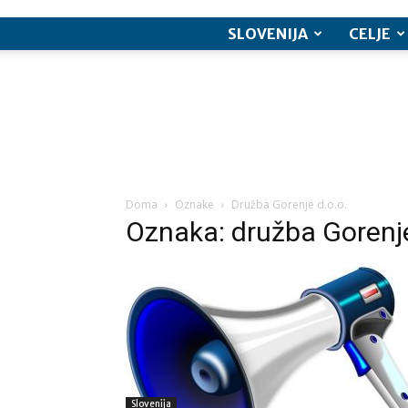
SLOVENIJA
CELJE
Doma
Oznake
Družba Gorenje d.o.o.
Oznaka: družba Gorenje
Slovenija