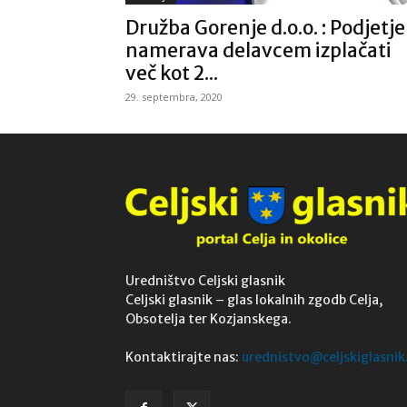
Družba Gorenje d.o.o. : Podjetje
namerava delavcem izplačati
več kot 2...
29. septembra, 2020
Uredništvo Celjski glasnik
Celjski glasnik – glas lokalnih zgodb Celja,
Obsotelja ter Kozjanskega.
Kontaktirajte nas:
urednistvo@celjskiglasnik.