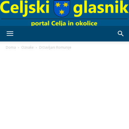
Celjski
Doma
Oznake
Državljani Romunije
Glasnik