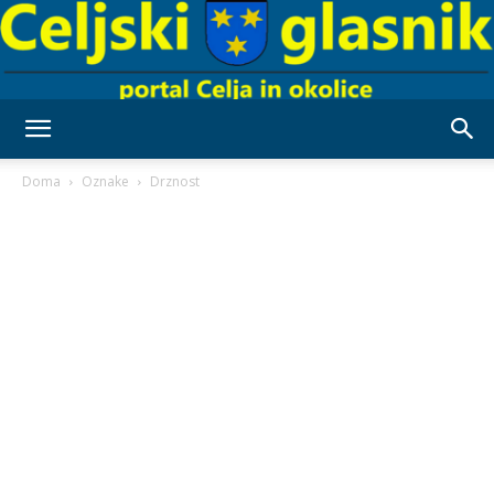
Celjski
Doma
Oznake
Drznost
Glasnik