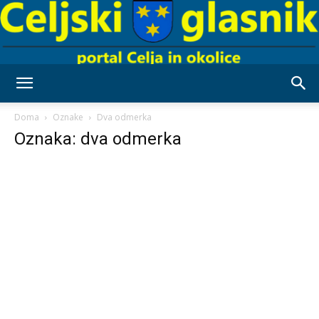
Celjski
Doma
Oznake
Dva odmerka
Oznaka: dva odmerka
Glasnik