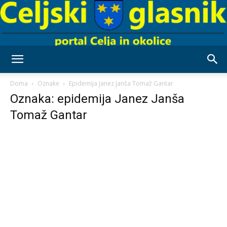
Celjski
Doma
Oznake
Epidemija Janez Janša Tomaž Gantar
Oznaka: epidemija Janez Janša
Tomaž Gantar
Glasnik