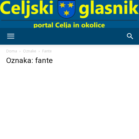
Celjski
Doma
Oznake
Fante
Oznaka: fante
Glasnik