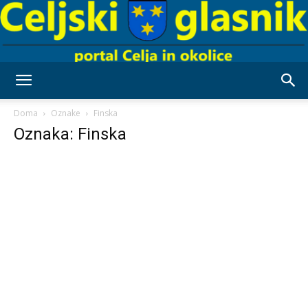
Celjski
Doma
Oznake
Finska
Oznaka: Finska
Glasnik