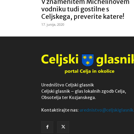
V znamenitem Michelinovem
vodniku tudi gostilne s
Celjskega, preverite katere!
17. junija, 2020
Uredništvo Celjski glasnik
Celjski glasnik – glas lokalnih zgodb Celja,
Obsotelja ter Kozjanskega.
Kontaktirajte nas:
urednistvo@celjskiglasnik.