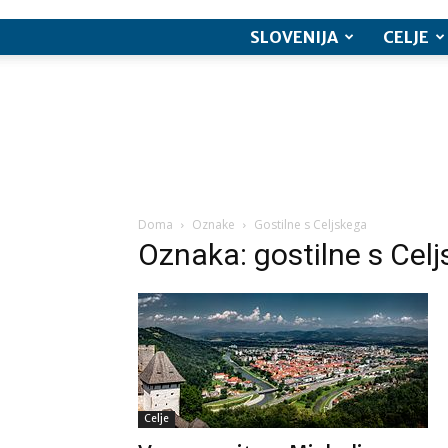
SLOVENIJA
CELJE
Doma
Oznake
Gostilne s Celjskega
Oznaka: gostilne s Cel
Celje