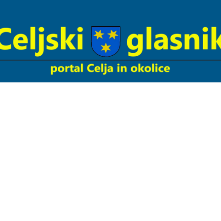
Celjski
Glasnik