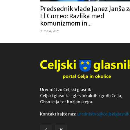
Predsednik vlade Janez Janša z
El Correo: Razlika med
komunizmom in...
9. maja, 2021
Uredništvo Celjski glasnik
Celjski glasnik – glas lokalnih zgodb Celja,
Obsotelja ter Kozjanskega.
Kontaktirajte nas:
urednistvo@celjskiglasnik.