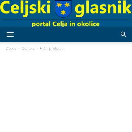
Celjski
Doma
Oznake
Hišni preiskavi
Glasnik