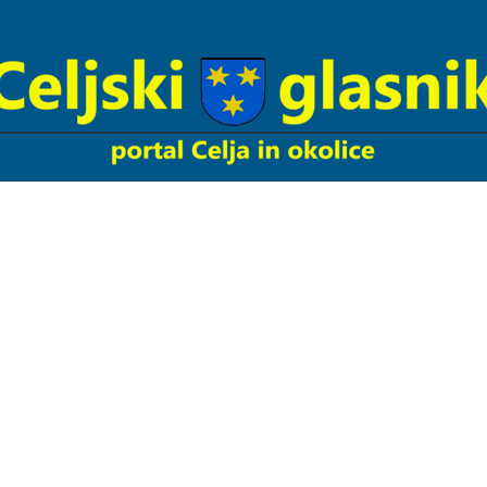
Celjski
Glasnik