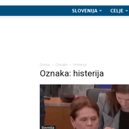
SLOVENIJA
CELJE
Doma
Oznake
Histerija
Oznaka: histerija
Slovenija