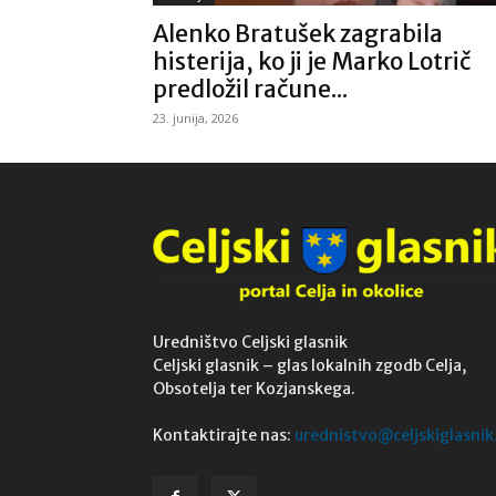
Alenko Bratušek zagrabila
histerija, ko ji je Marko Lotrič
predložil račune...
23. junija, 2026
Uredništvo Celjski glasnik
Celjski glasnik – glas lokalnih zgodb Celja,
Obsotelja ter Kozjanskega.
Kontaktirajte nas:
urednistvo@celjskiglasnik.