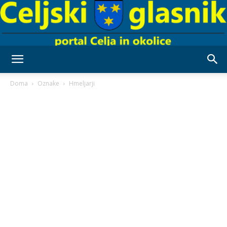
Celjski
Doma
Oznake
Hmeljarji
Glasnik