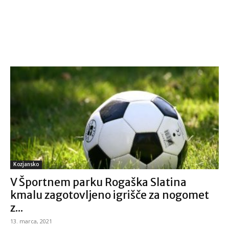
Kozjansko
V Športnem parku Rogaška Slatina
kmalu zagotovljeno igrišče za nogomet
z...
13. marca, 2021