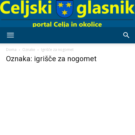
Celjski
Doma
Oznake
Igrišče za nogomet
Oznaka: igrišče za nogomet
Glasnik