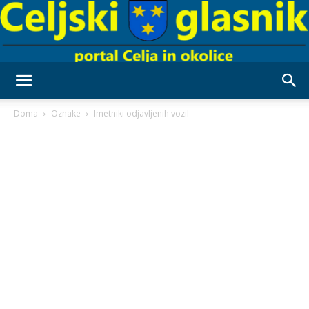
Celjski
Doma
Oznake
Imetniki odjavljenih vozil
Glasnik