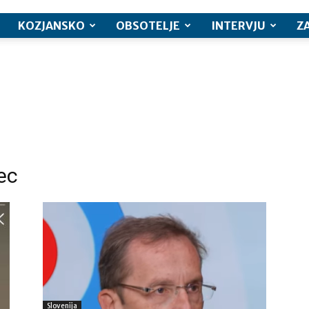
KOZJANSKO
OBSOTELJE
INTERVJU
Z
ec
Slovenija