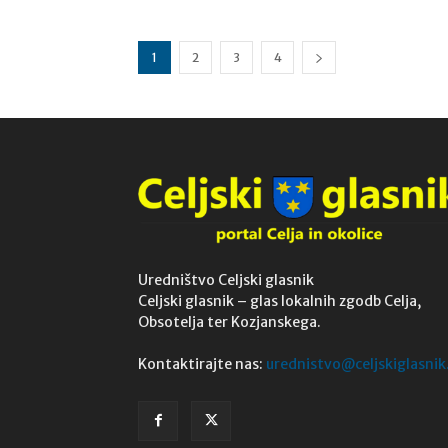
1
2
3
4
Uredništvo Celjski glasnik
Celjski glasnik – glas lokalnih zgodb Celja,
Obsotelja ter Kozjanskega.
Kontaktirajte nas:
urednistvo@celjskiglasnik.