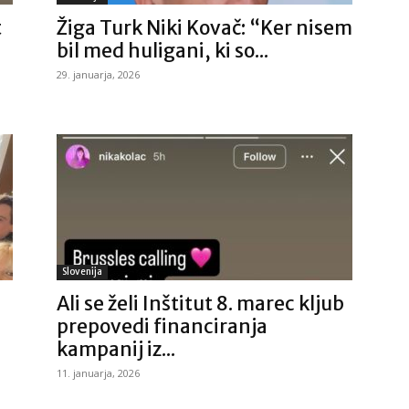
t
Žiga Turk Niki Kovač: “Ker nisem
bil med huligani, ki so...
29. januarja, 2026
Slovenija
Ali se želi Inštitut 8. marec kljub
prepovedi financiranja
kampanij iz...
11. januarja, 2026