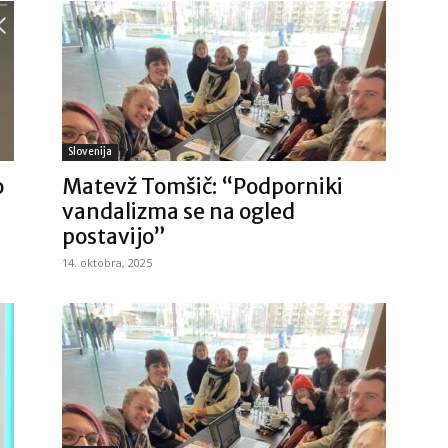
Slovenija
o
Matevž Tomšič: “Podporniki
vandalizma se na ogled
postavijo”
14. oktobra, 2025