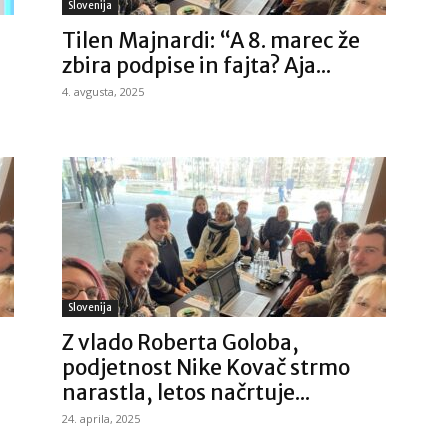
Slovenija
Tilen Majnardi: “A 8. marec že
zbira podpise in fajta? Aja...
4. avgusta, 2025
Slovenija
Z vlado Roberta Goloba,
j
podjetnost Nike Kovač strmo
narastla, letos načrtuje...
24. aprila, 2025