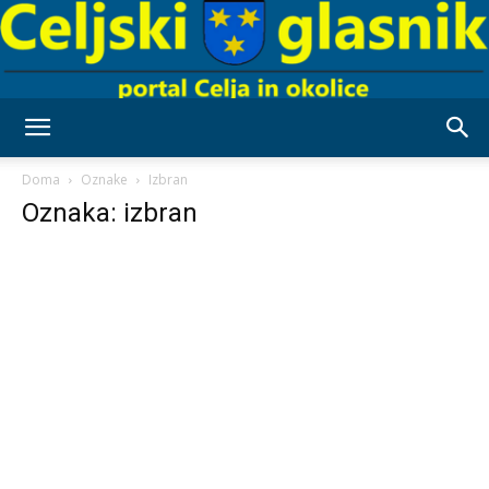
Celjski
Doma
Oznake
Izbran
Oznaka: izbran
Glasnik