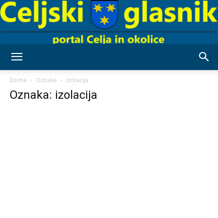
Celjski
Doma
Oznake
Izolacija
Oznaka: izolacija
Glasnik