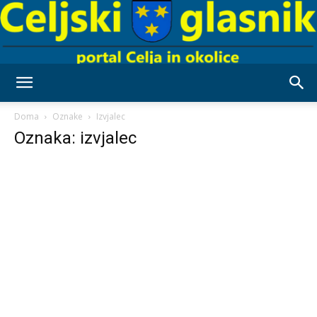
Celjski
Doma
Oznake
Izvjalec
Oznaka: izvjalec
Glasnik