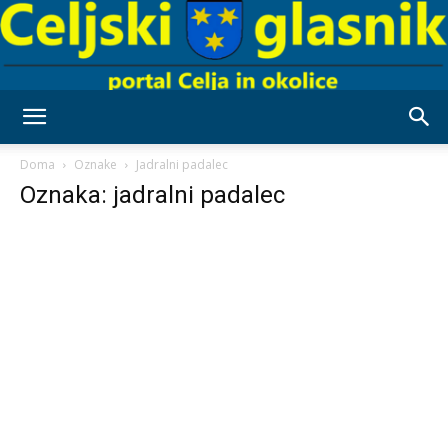
Celjski
Doma
Oznake
Jadralni padalec
Oznaka: jadralni padalec
Glasnik