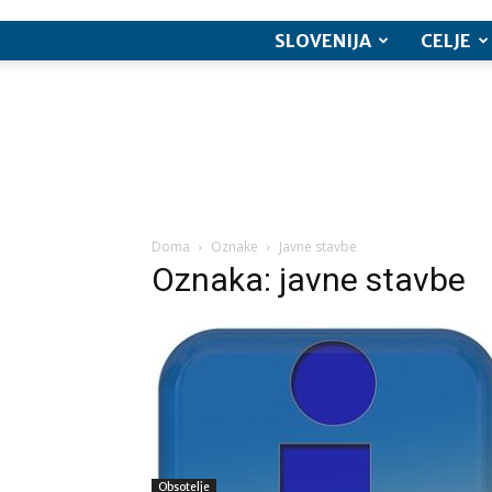
SLOVENIJA
CELJE
Doma
Oznake
Javne stavbe
Oznaka: javne stavbe
Obsotelje