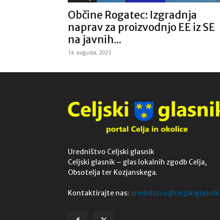
Občine Rogatec: Izgradnja
naprav za proizvodnjo EE iz SE
na javnih...
14. avgusta, 2025
Uredništvo Celjski glasnik
Celjski glasnik – glas lokalnih zgodb Celja,
Obsotelja ter Kozjanskega.
Kontaktirajte nas:
urednistvo@celjskiglasnik.