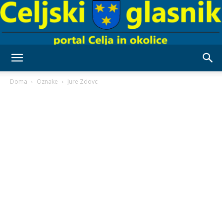
Celjski
Doma
Oznake
Jure Zdovc
Glasnik