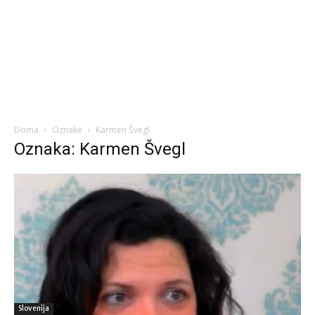
Doma
Oznake
Karmen Švegl
Oznaka: Karmen Švegl
Slovenija