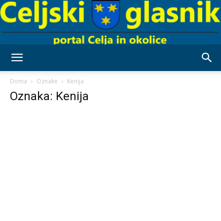
Celjski
Doma
Oznake
Kenija
Oznaka: Kenija
Glasnik