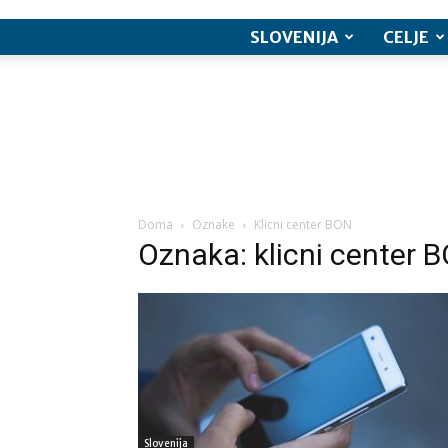
SLOVENIJA
CELJE
Doma
Oznake
Klicni center BON
Oznaka: klicni center 
Slovenija