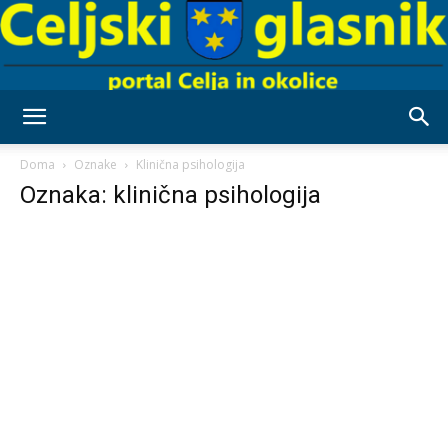
Celjski
Doma
Oznake
Klinična psihologija
Oznaka: klinična psihologija
Glasnik