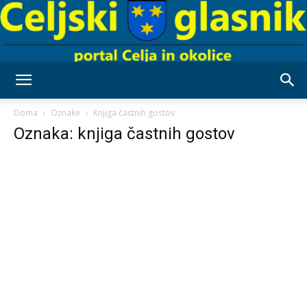
Celjski
Doma
Oznake
Knjiga častnih gostov
Oznaka: knjiga častnih gostov
Glasnik