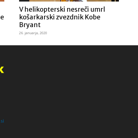
V helikopterski nesreči umrl
je
košarkarski zvezdnik Kobe
Bryant
26. januarja, 2020
si