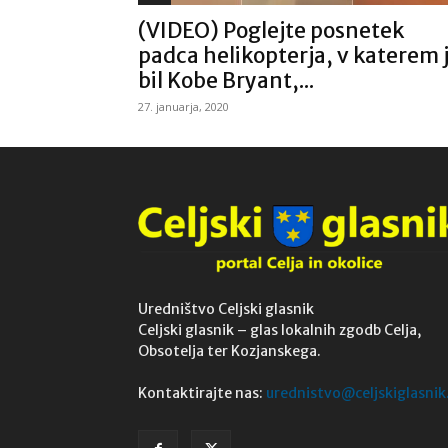
(VIDEO) Poglejte posnetek
padca helikopterja, v katerem 
bil Kobe Bryant,...
27. januarja, 2020
Uredništvo Celjski glasnik
Celjski glasnik – glas lokalnih zgodb Celja,
Obsotelja ter Kozjanskega.
Kontaktirajte nas:
urednistvo@celjskiglasnik.