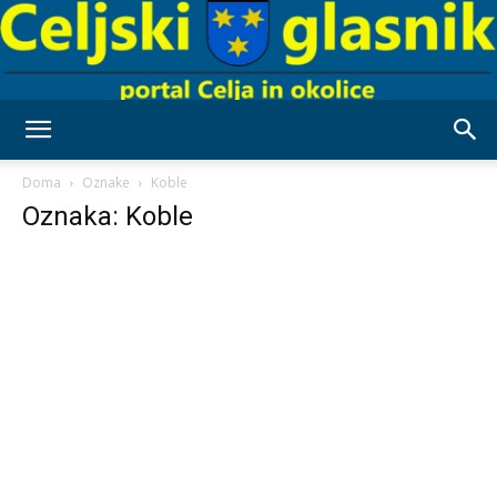
Celjski
Doma
Oznake
Koble
Oznaka: Koble
Glasnik