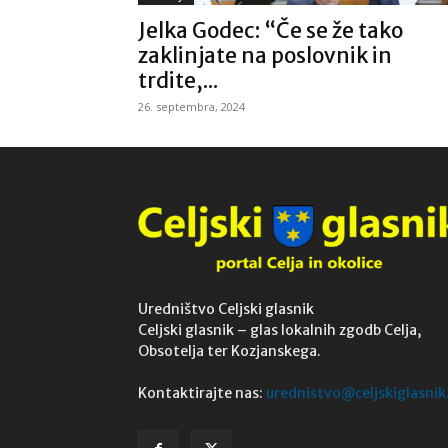
Jelka Godec: “Če se že tako
zaklinjate na poslovnik in
trdite,...
26. septembra, 2024
Uredništvo Celjski glasnik
Celjski glasnik – glas lokalnih zgodb Celja,
Obsotelja ter Kozjanskega.
Kontaktirajte nas:
urednistvo@celjskiglasnik.