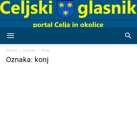
Celjski
Doma
Oznake
Konj
Oznaka: konj
Glasnik