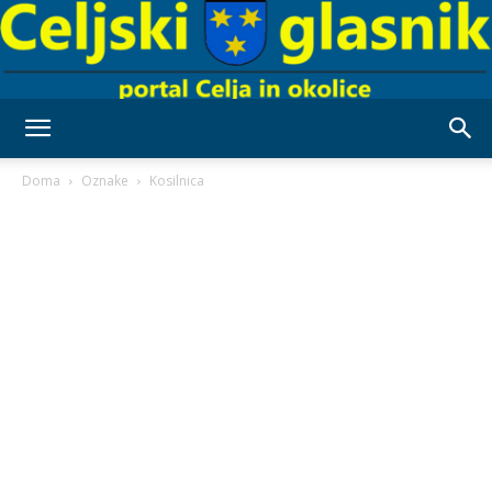
Celjski
Doma
Oznake
Kosilnica
Glasnik