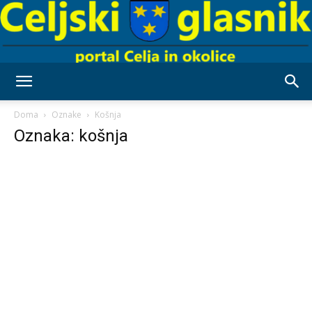
Celjski
Doma
Oznake
Košnja
Oznaka: košnja
Glasnik