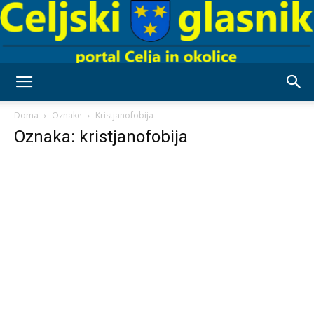
Celjski
Doma
Oznake
Kristjanofobija
Oznaka: kristjanofobija
Glasnik