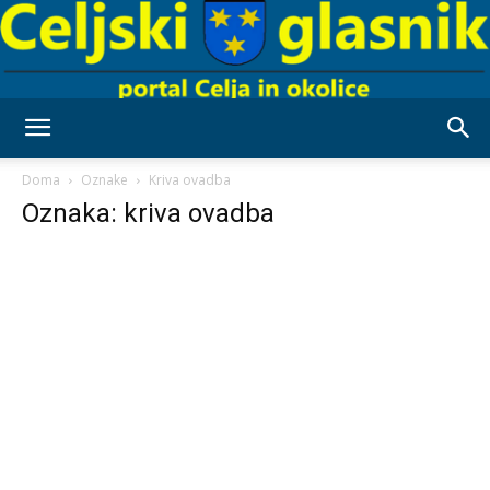
Celjski
Doma
Oznake
Kriva ovadba
Oznaka: kriva ovadba
Glasnik