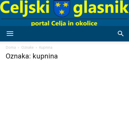
Celjski
Doma
Oznake
Kupnina
Oznaka: kupnina
Glasnik