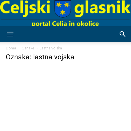
Celjski
Doma
Oznake
Lastna vojska
Oznaka: lastna vojska
Glasnik