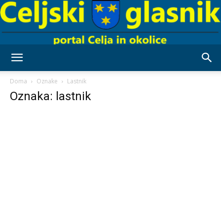
Celjski
Doma
Oznake
Lastnik
Oznaka: lastnik
Glasnik